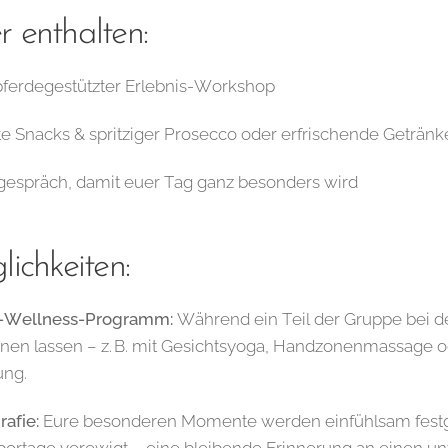
 enthalten:
pferdegestützter Erlebnis-Workshop 💕
te Snacks & spritziger Prosecco oder erfrischende Geträ
gespräch, damit euer Tag ganz besonders wird
ichkeiten:
-Wellness-Programm:
Während ein Teil der Gruppe bei de
nen lassen – z. B. mit Gesichtsyoga, Handzonenmassage o
ung.
afie:
Eure besonderen Momente werden einfühlsam festge