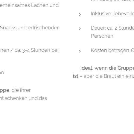
 gemeinsames Lachen und
Inklusive liebevol
r Snacks und erfrischender
Dauer: ca. 2 Stund
Personen
onen / ca. 3-4 Stunden bei
Kosten betragen €
✨
Ideal, wenn die Grupp
on
ist
– aber die Braut ein einz
uppe
, die ihrer
t schenken und das