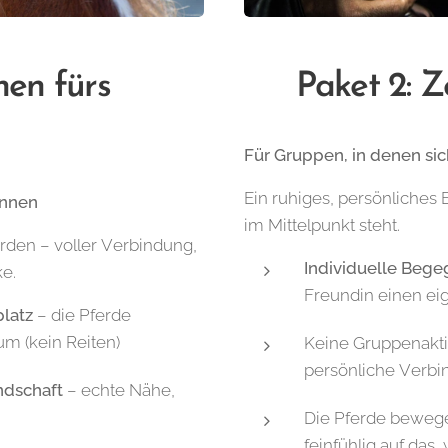
🌿
Paket 2: Z
nen fürs
Für Gruppen, in denen sic
Ein ruhiges, persönliches 
innen
im Mittelpunkt steht.
ferden – voller Verbindung,
Individuelle Beg
e.
Freundin einen e
latz
– die Pferde
m (kein Reiten)
Keine Gruppenaktiv
persönliche Verb
ndschaft
– echte Nähe,
Die Pferde bewege
feinfühlig auf da